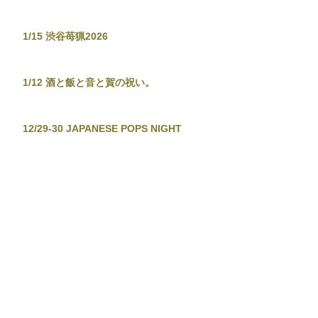
1/15 渋谷苺猟2026
1/12 酒と飯と音と賀の祝い。
12/29-30 JAPANESE POPS NIGHT
12/26 東京新宿手帳-渋谷忘年大集會-
12/19 TOKYO TOWER CITY POP
CONNECTION - J-POP before
Christmas No.2 -
12/13-14 音泉温楽2025・冬
11/28 東京新宿手帳