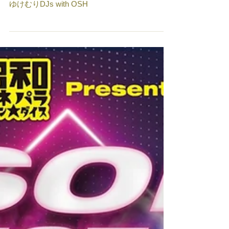
RIB HOUSE/OCEAN HOUSE ¥charge free DJs
ゆけむりDJs with OSH