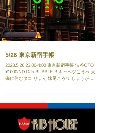
5/26 東京新宿手帳
2023.5.26 23:00-4:00 東京新宿手帳 渋谷OTO
¥1000/ND DJs BUBBLE-B キャベツこうべ 犬重
磯に住むタコ りょん 妹尾ころり しょうが
Nachu ゆけむりDJs