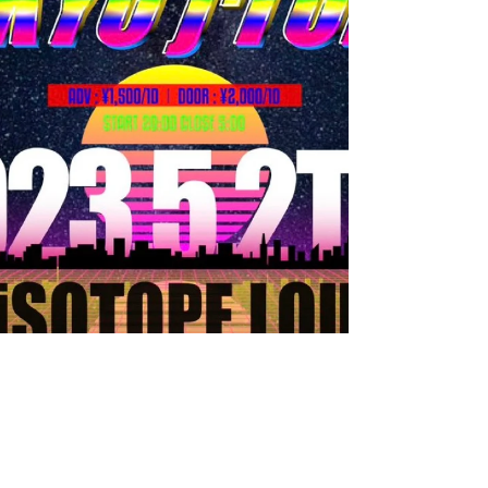
presents G和S DJs × ゆけむりDJs from
tkn2023 CAFE&DINER スタジオ ¥1500 + 1D要
※0:00迄入店&画像提示で¥1000 ・GUEST ゆけ
むりDJs...