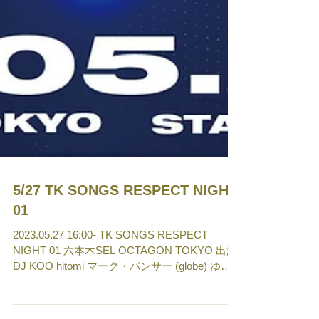
5/27 TK SONGS RESPECT NIGHT
01
2023.05.27 16:00- TK SONGS RESPECT
NIGHT 01 六本木SEL OCTAGON TOKYO 出演
DJ KOO hitomi マーク・パンサー (globe) ゆけ