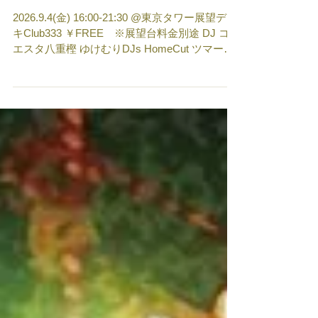
9/4 東京歌謡曲タワー
2026.9.4(金) 16:00-21:30 @東京タワー展望デッ
キClub333 ￥FREE ※展望台料金別途 DJ コモ
エスタ八重樫 ゆけむりDJs HomeCut ツマー
SLF!! いっさ DJ Nomotan VJ りおんぴ