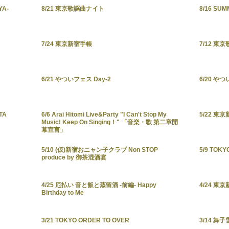
A-
8/21 東京歌謡曲ナイト
8/16 SUM
7/24 東京新宿手帳
7/12 東
6/21 やついフェス Day-2
6/20 や
TA
6/6 Arai Hitomi Live&Party "I Can't Stop My
5/22 東
Music! Keep On Singing！" 「音楽・歌 第二章開
幕宣言」
5/10 (仮)新宿おニャン子クラブ Non STOP
5/9 TOKY
produce by 御茶混酒宴
4/25 厄払い 音と飯と蒸留酒 -前編- Happy
4/24 東
Birthday to Me
3/21 TOKYO ORDER TO OVER
3/14 舞