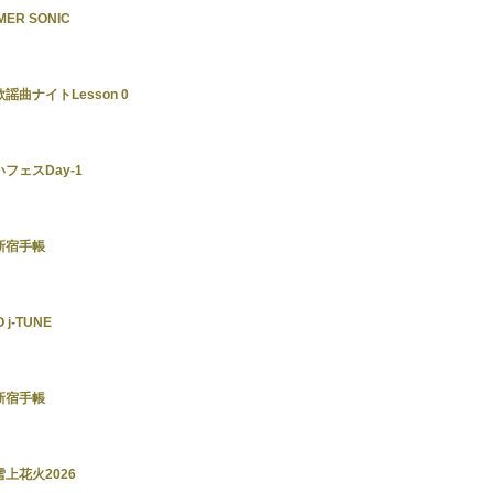
MER SONIC
京歌謡曲ナイトLesson 0
ついフェスDay-1
京新宿手帳
O j-TUNE
京新宿手帳
子雪上花火2026