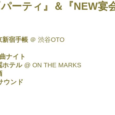
パーティ』＆『NEW宴
京新宿手帳
＠ 渋谷OTO
謡曲ナイト
謡ホテル
@ ON THE MARKS
酒
サウンド