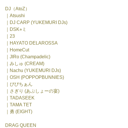
DJ（AtoZ）
｜Atsushi
｜DJ CARP (YUKEMURI DJs)
｜DSK⭐︎ミ
｜23
｜HAYATO DELAROSSA
｜HomeCut
｜JIRo (Champadelic)
｜みしゅ (CREAM)
｜Nachu (YUKEMURI DJs)
｜OSH (POPPOPBUNNIES)
｜ぴぴちぁん
｜さぎり (あぶしょーの宴)
｜TADASEEK
｜TAMA TET
｜勇 (EIGHT)
DRAG QUEEN