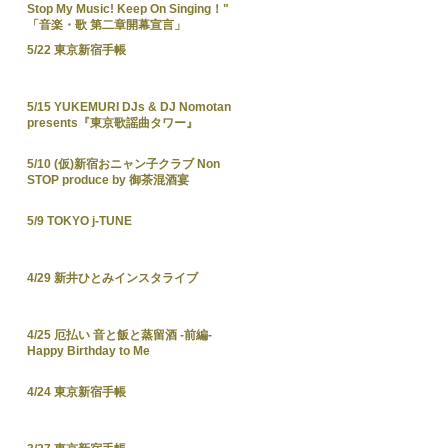
Stop My Music! Keep On Singing！"
「音楽・歌 第二章開幕宣言」
5/22 東京新宿手帳
5/15 YUKEMURI DJs & DJ Nomotan
presents『東京歌謡曲タワー』
5/10 (仮)新宿おニャン子クラブ Non
STOP produce by 御茶混酒宴
5/9 TOKYO j-TUNE
4/29 新井ひとみインスタライブ
4/25 厄払い 音と飯と蒸留酒 -前編-
Happy Birthday to Me
4/24 東京新宿手帳