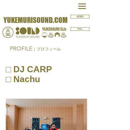
NEWS
YUKEMURISOUND.COM
MAIL
PROFILE
｜プロフィール
□ DJ CARP
□
Nachu