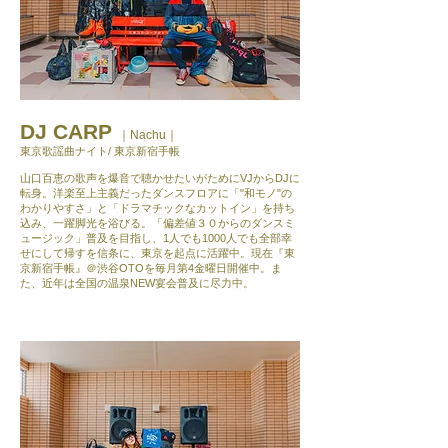
DJ CARP
｜
Nachu
｜
東京歌謡曲ナイト/ 東京新宿手帳
山口百恵の歌声を爆音で聴かせたいがためにVJからDJに
転身。洋楽至上主義だったダンスフロアに「"和モノ"の
わかりやすさ」と「ドラマチックなカットイン」を持ち
込み、一躍脚光を浴びる。「偏差値３０からのダンスミ
ュージック」普及を目指し、1人でも1000人でも全部幸
せにして帰すを信条に、東京を起点に活躍中。現在『東
京新宿手帳』＠渋谷OTOを毎月第4金曜日開催中。ま
た、近年は全国の温泉NEW宴会普及に尽力中。