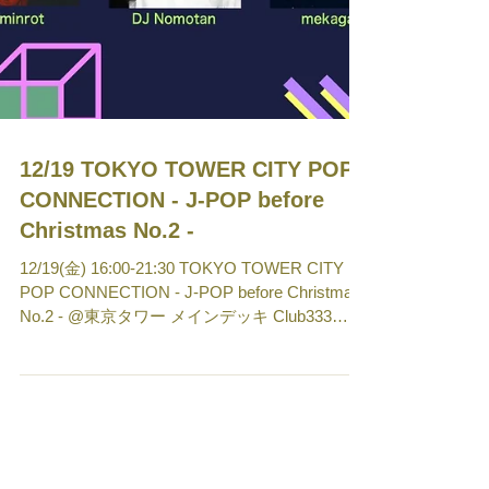
12/19 TOKYO TOWER CITY POP
CONNECTION - J-POP before
Christmas No.2 -
12/19(金) 16:00-21:30 TOKYO TOWER CITY
POP CONNECTION - J-POP before Christmas
No.2 - @東京タワー メインデッキ Club333
¥FREE *展望台料¥1,500がかかります。 DJ ｜
ゆけむりDJs ｜HomeCut ｜OSH ｜23 ｜お父ち