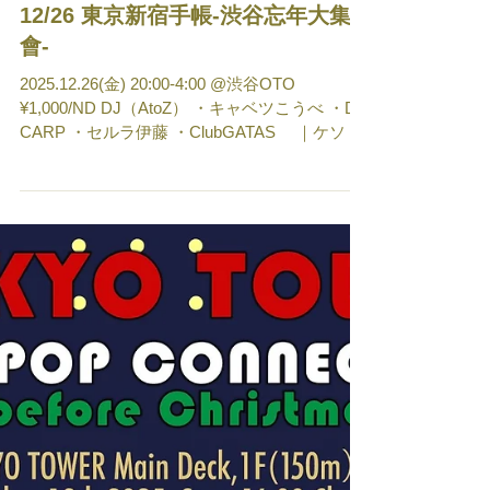
12/26 東京新宿手帳-渋谷忘年大集
會-
2025.12.26(金) 20:00-4:00 @渋谷OTO
¥1,000/ND DJ（AtoZ） ・キャベツこうべ ・DJ
CARP ・セルラ伊藤 ・ClubGATAS ｜ケソ
｜つらら ・isonismutaqo ・J's GROOVE ｜
arinco ｜iorieem ｜skyclaps ・kennnzaki ・
moteci ・Nachu ・OSH ・妹尾ころり ・昭和愛
踊歌謡大全集 ｜tayaya ｜Mikofu ・ゆけむ
りDJs