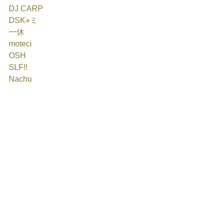
DJ CARP
DSK⭐︎ミ
一休
moteci
OSH
SLF!!
Nachu