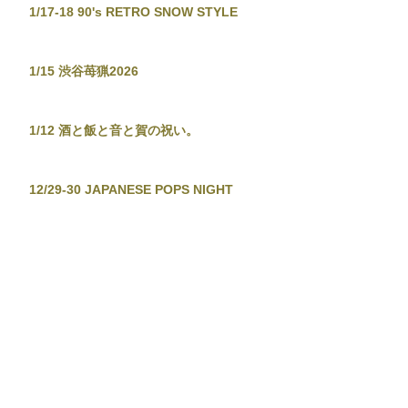
1/17-18 90's RETRO SNOW STYLE
1/15 渋谷苺猟2026
1/12 酒と飯と音と賀の祝い。
12/29-30 JAPANESE POPS NIGHT
12/26 東京新宿手帳-渋谷忘年大集會-
12/19 TOKYO TOWER CITY POP
CONNECTION - J-POP before
Christmas No.2 -
12/13-14 音泉温楽2025・冬