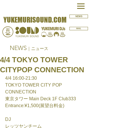
NEWS
YUKEMURISOUND.COM
MAIL
NEWS
｜ニュース
4/4 TOKYO TOWER
CITYPOP CONNECTION
4/4 16:00-21:30
TOKYO TOWER CITY POP 
CONNECTION
東京タワー Main Deck 1F Club333
Entrance:¥1,500(展望台料金)
DJ
レッツヤンチーム