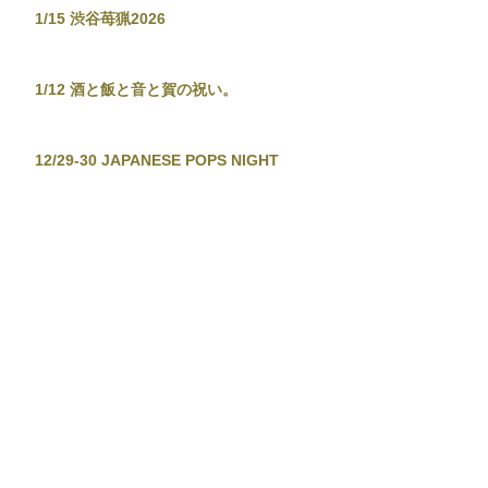
1/15 渋谷苺猟2026
1/12 酒と飯と音と賀の祝い。
12/29-30 JAPANESE POPS NIGHT
12/26 東京新宿手帳-渋谷忘年大集會-
12/19 TOKYO TOWER CITY POP
CONNECTION - J-POP before
Christmas No.2 -
12/13-14 音泉温楽2025・冬
11/28 東京新宿手帳