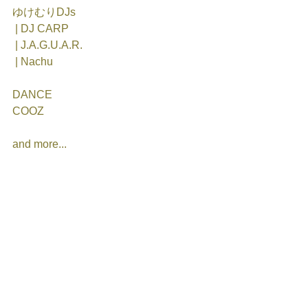
ゆけむりDJs
 | DJ CARP 
 | J.A.G.U.A.R.
 | Nachu
DANCE
COOZ
and more...