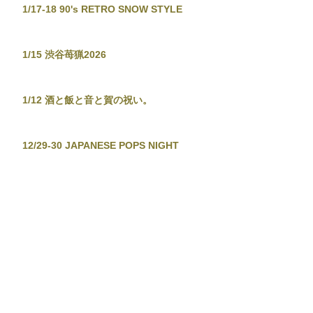
1/17-18 90's RETRO SNOW STYLE
1/15 渋谷苺猟2026
1/12 酒と飯と音と賀の祝い。
12/29-30 JAPANESE POPS NIGHT
12/26 東京新宿手帳-渋谷忘年大集會-
12/19 TOKYO TOWER CITY POP
CONNECTION - J-POP before
Christmas No.2 -
12/13-14 音泉温楽2025・冬