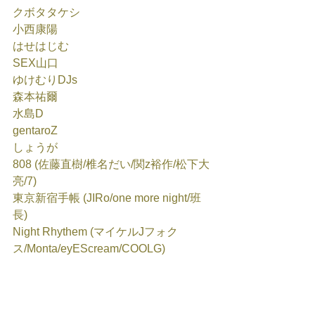
クボタタケシ
小西康陽
はせはじむ
SEX山口
ゆけむりDJs
森本祐爾
水島D
gentaroZ
しょうが
808 (佐藤直樹/椎名だい/関z裕作/松下大
亮/7)
東京新宿手帳 (JIRo/one more night/班
長)
Night Rhythem (マイケルJフォク
ス/Monta/eyEScream/COOLG)