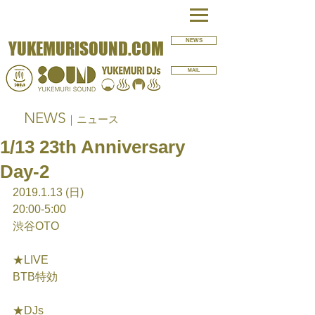
NEWS
YUKEMURISOUND.COM
MAIL
NEWS
｜ニュース
1/13 23th Anniversary
Day-2
2019.1.13 (日)
20:00-5:00
渋谷OTO
★LIVE
BTB特効
★DJs