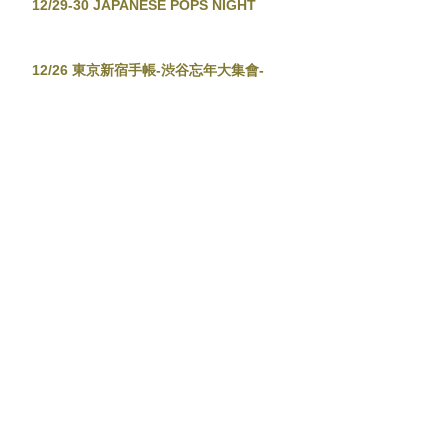
12/29-30 JAPANESE POPS NIGHT
12/26 東京新宿手帳-渋谷忘年大集會-
12/19 TOKYO TOWER CITY POP
CONNECTION - J-POP before
Christmas No.2 -
12/13-14 音泉温楽2025・冬
11/28 東京新宿手帳
11/23 TETSUYA KOMURO STUDIO 2nd
Meeting - The Live -
11/8-9 川崎夜市