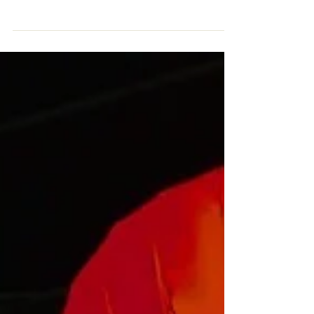
2025.12.29(月)-30(火) 17:00-20:00 @舞子スノー
リゾート ¥入場無料 DJ ゆけむりDJs