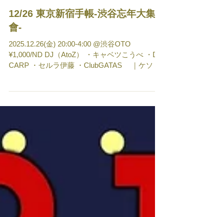
12/26 東京新宿手帳-渋谷忘年大集
會-
2025.12.26(金) 20:00-4:00 @渋谷OTO
¥1,000/ND DJ（AtoZ） ・キャベツこうべ ・DJ
CARP ・セルラ伊藤 ・ClubGATAS ｜ケソ
｜つらら ・isonismutaqo ・J's GROOVE ｜
arinco ｜iorieem ｜skyclaps ・kennnzaki ・
moteci ・Nachu ・OSH ・妹尾ころり ・昭和愛
踊歌謡大全集 ｜tayaya ｜Mikofu ・ゆけむ
りDJs