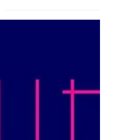
2020.10.16 (金) 21:00-5:00 新宿二丁目
AiSOTOPE LOUNGE DJs DJ CARP Chuu デ♨︎
サルサ DSK⭐︎ミ J.A.G.U.A.R. 刑 きつね DJ
Komogi マイケルJフォクス Nachu オッチー
One more...