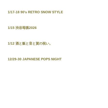
1/17-18 90's RETRO SNOW STYLE
1/15 渋谷苺猟2026
1/12 酒と飯と音と賀の祝い。
12/29-30 JAPANESE POPS NIGHT
12/26 東京新宿手帳-渋谷忘年大集會-
12/19 TOKYO TOWER CITY POP
CONNECTION - J-POP before
Christmas No.2 -
12/13-14 音泉温楽2025・冬