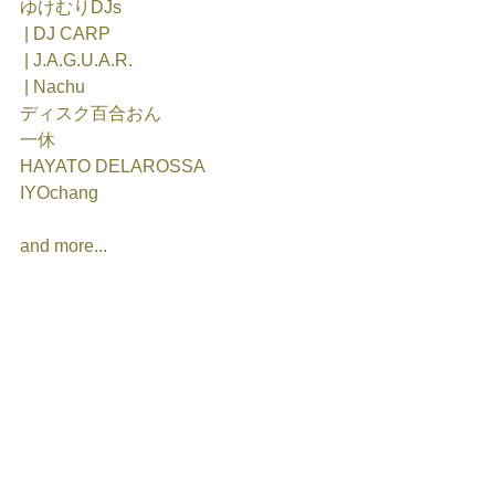
ゆけむりDJs
 | DJ CARP 
 | J.A.G.U.A.R.
 | Nachu
ディスク百合おん
一休
HAYATO DELAROSSA
IYOchang
and more... 