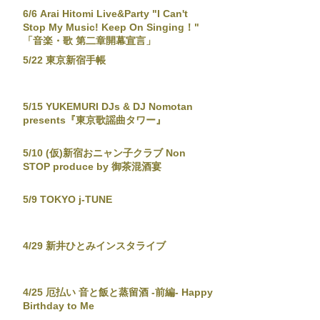
6/6 Arai Hitomi Live&Party "I Can't
Stop My Music! Keep On Singing！"
「音楽・歌 第二章開幕宣言」
5/22 東京新宿手帳
5/15 YUKEMURI DJs & DJ Nomotan
presents『東京歌謡曲タワー』
5/10 (仮)新宿おニャン子クラブ Non
STOP produce by 御茶混酒宴
5/9 TOKYO j-TUNE
4/29 新井ひとみインスタライブ
4/25 厄払い 音と飯と蒸留酒 -前編- Happy
Birthday to Me