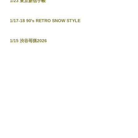
1/23 東京新宿手帳
1/17-18 90's RETRO SNOW STYLE
1/15 渋谷苺猟2026
1/12 酒と飯と音と賀の祝い。
12/29-30 JAPANESE POPS NIGHT
12/26 東京新宿手帳-渋谷忘年大集會-
12/19 TOKYO TOWER CITY POP
CONNECTION - J-POP before
Christmas No.2 -