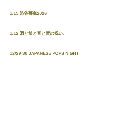
1/15 渋谷苺猟2026
1/12 酒と飯と音と賀の祝い。
12/29-30 JAPANESE POPS NIGHT
12/26 東京新宿手帳-渋谷忘年大集會-
12/19 TOKYO TOWER CITY POP
CONNECTION - J-POP before
Christmas No.2 -
12/13-14 音泉温楽2025・冬
11/28 東京新宿手帳