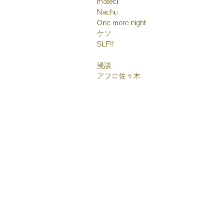
moteci
Nachu
One more night
ケソ
SLF!!
漫談
アフロ佐々木