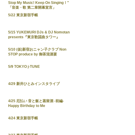
Stop My Music! Keep On Singing！"
「音楽・歌 第二章開幕宣言」
5/22 東京新宿手帳
5/15 YUKEMURI DJs & DJ Nomotan
presents『東京歌謡曲タワー』
5/10 (仮)新宿おニャン子クラブ Non
STOP produce by 御茶混酒宴
5/9 TOKYO j-TUNE
4/29 新井ひとみインスタライブ
4/25 厄払い 音と飯と蒸留酒 -前編-
Happy Birthday to Me
4/24 東京新宿手帳