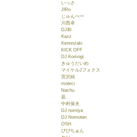
いっさ
JIRo
じゅんぺー
川西卓
DJ和
Kazz
Kennnzaki
KICK OFF
DJ Komogi
きゅうだいめ
マイケルJフォクス
宮沢純
moteci
Nachu
凪
中村保夫
DJ nomiya
DJ Nomotan
OSH
ぴぴちぁん