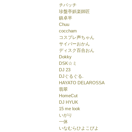
チバッチ
珍盤亭娯楽師匠
鎮卓半
Chuu
coccham
コスプレ声ちゃん
サイバーおかん
ディスク百合おん
Dokky
DSK☆ミ
DJ 23
DJぐるぐる.
HAYATO DELAROSSA
翡翠
HomeCut
DJ HYUK
15 me look
いがり
一休
いなむらひよこぴよ