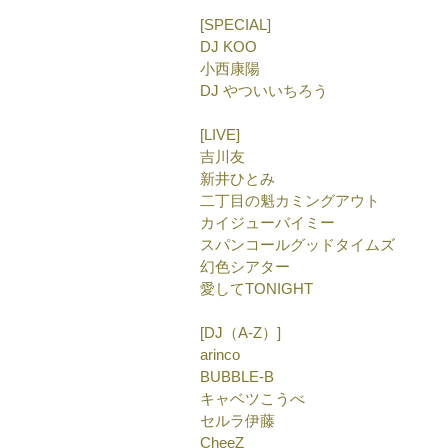
[SPECIAL]
DJ KOO
小西康陽
DJ やついいちろう
[LIVE]
吉川友
新井ひとみ
二丁目の魁カミングアウト
カイジューバイミー
スパンコールグッドタイムズ
幻色シアター
愛してTONIGHT
[DJ（A-Z）]
arinco
BUBBLE-B
キャベツこうべ
セルラ伊藤
CheeZ