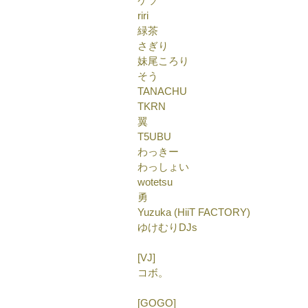
ケソ
riri
緑茶
さぎり
妹尾ころり
そう
TANACHU
TKRN
翼
T5UBU
わっきー
わっしょい
wotetsu
勇
Yuzuka (HiiT FACTORY)
ゆけむりDJs
[VJ]
コボ。
[GOGO]