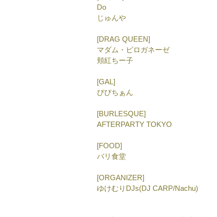
Do
じゅんや
[DRAG QUEEN]
マダム・ピロガネーゼ
頬紅ちー子
[GAL]
ぴぴちぁん
[BURLESQUE]
AFTERPARTY TOKYO
[FOOD]
バリ食堂
[ORGANIZER]
ゆけむりDJs(DJ CARP/Nachu)