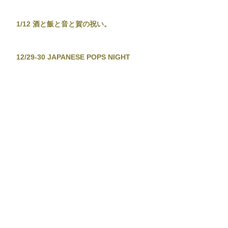
1/12 酒と飯と音と賀の祝い。
12/29-30 JAPANESE POPS NIGHT
12/26 東京新宿手帳-渋谷忘年大集會-
12/19 TOKYO TOWER CITY POP
CONNECTION - J-POP before
Christmas No.2 -
12/13-14 音泉温楽2025・冬
11/28 東京新宿手帳
11/23 TETSUYA KOMURO STUDIO 2nd