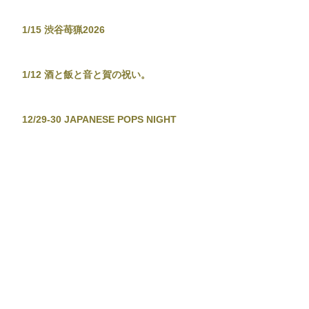
1/15 渋谷苺猟2026
1/12 酒と飯と音と賀の祝い。
12/29-30 JAPANESE POPS NIGHT
12/26 東京新宿手帳-渋谷忘年大集會-
12/19 TOKYO TOWER CITY POP
CONNECTION - J-POP before
Christmas No.2 -
12/13-14 音泉温楽2025・冬
11/28 東京新宿手帳