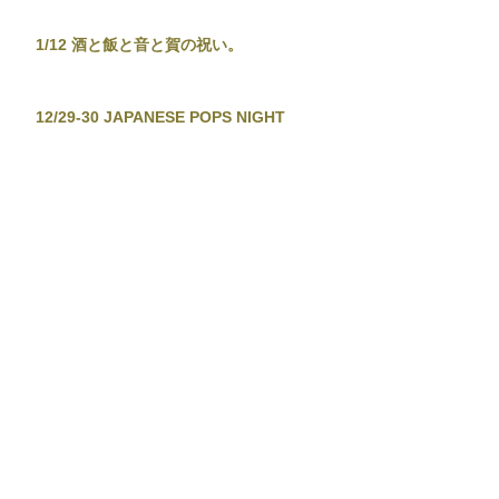
1/12 酒と飯と音と賀の祝い。
12/29-30 JAPANESE POPS NIGHT
12/26 東京新宿手帳-渋谷忘年大集會-
12/19 TOKYO TOWER CITY POP
CONNECTION - J-POP before
Christmas No.2 -
12/13-14 音泉温楽2025・冬
11/28 東京新宿手帳
11/23 TETSUYA KOMURO STUDIO 2nd