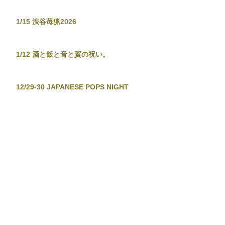
1/15 渋谷苺猟2026
1/12 酒と飯と音と賀の祝い。
12/29-30 JAPANESE POPS NIGHT
12/26 東京新宿手帳-渋谷忘年大集會-
12/19 TOKYO TOWER CITY POP
CONNECTION - J-POP before
Christmas No.2 -
12/13-14 音泉温楽2025・冬
11/28 東京新宿手帳