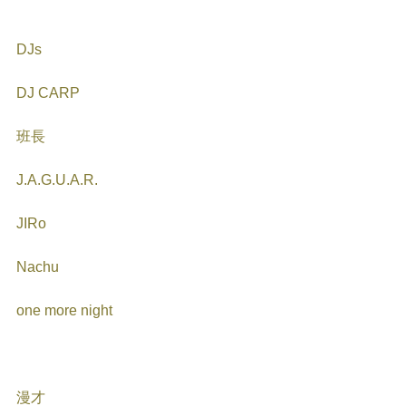
DJs
DJ CARP
班長
J.A.G.U.A.R.
JIRo
Nachu
one more night
漫才