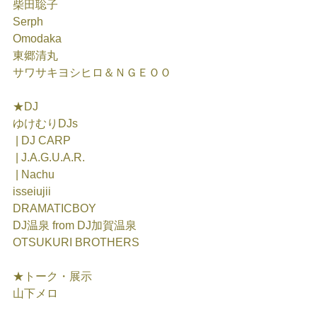
柴田聡子
Serph
Omodaka
東郷清丸
サワサキヨシヒロ＆ＮＧＥＯＯ 
★DJ
ゆけむりDJs
 | DJ CARP
 | J.A.G.U.A.R.
 | Nachu
isseiujii
DRAMATICBOY
DJ温泉 from DJ加賀温泉
OTSUKURI BROTHERS
★トーク・展示
山下メロ  