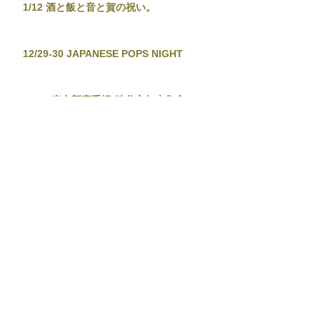
1/12 酒と飯と音と賀の祝い。
12/29-30 JAPANESE POPS NIGHT
12/26 東京新宿手帳-渋谷忘年大集會-
12/19 TOKYO TOWER CITY POP
CONNECTION - J-POP before
Christmas No.2 -
12/13-14 音泉温楽2025・冬
11/28 東京新宿手帳
11/23 TETSUYA KOMURO STUDIO 2nd
Meeting - The Live -