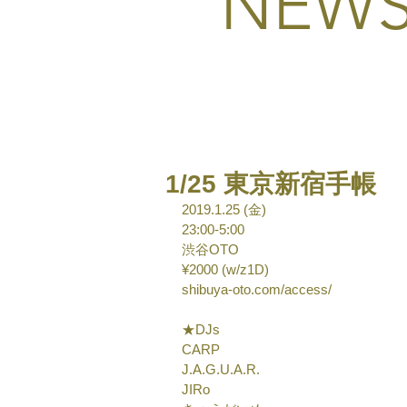
NEW
1/25 東京新宿手帳
2019.1.25 (金)
23:00-5:00
渋谷OTO
¥2000 (w/z1D)
shibuya-oto.com/access/ 
★DJs
CARP
J.A.G.U.A.R.
JIRo