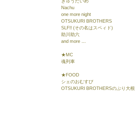
きゅうだいめ
Nachu
one more night
OTSUKURI BROTHERS
SLF!! (その名はスペィド)
助川助六
and more …
★MC 
魂列車 
★FOOD
シェのおむすび
OTSUKURI BROTHERSのぶり大根