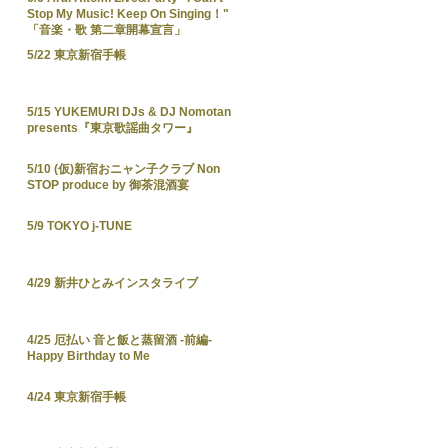
Stop My Music! Keep On Singing！"
「音楽・歌 第二章開幕宣言」
5/22 東京新宿手帳
5/15 YUKEMURI DJs & DJ Nomotan
presents『東京歌謡曲タワー』
5/10 (仮)新宿おニャン子クラブ Non
STOP produce by 御茶混酒宴
5/9 TOKYO j-TUNE
4/29 新井ひとみインスタライブ
4/25 厄払い 音と飯と蒸留酒 -前編-
Happy Birthday to Me
4/24 東京新宿手帳