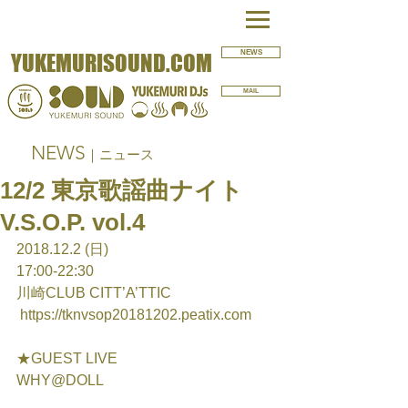
NEWS
YUKEMURISOUND.COM
MAIL
NEWS
｜ニュース
12/2 東京歌謡曲ナイト
V.S.O.P. vol.4
2018.12.2 (日)
17:00-22:30
川崎CLUB CITT’A’TTIC
 https://tknvsop20181202.peatix.com
★GUEST LIVE
WHY@DOLL