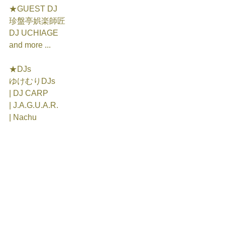
★GUEST DJ
珍盤亭娯楽師匠
DJ UCHIAGE
and more ...
★DJs
ゆけむりDJs
| DJ CARP
| J.A.G.U.A.R.
| Nachu  