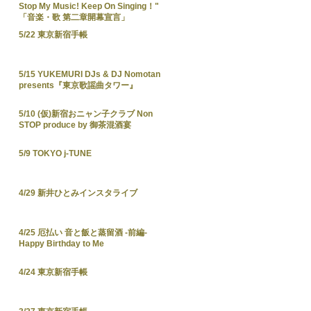
Stop My Music! Keep On Singing！"
「音楽・歌 第二章開幕宣言」
5/22 東京新宿手帳
5/15 YUKEMURI DJs & DJ Nomotan
presents『東京歌謡曲タワー』
5/10 (仮)新宿おニャン子クラブ Non
STOP produce by 御茶混酒宴
5/9 TOKYO j-TUNE
4/29 新井ひとみインスタライブ
4/25 厄払い 音と飯と蒸留酒 -前編-
Happy Birthday to Me
4/24 東京新宿手帳