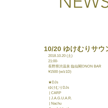
NEW
10/20 ゆけむりサ
2018.10.20 (土)
21:00-
長野県渋温泉 臨仙閣ONON BAR
¥1500 (w/z1D)
★DJs
ゆけむりDJs
 | CARP
 | J.A.G.U.A.R.
 | Nachu