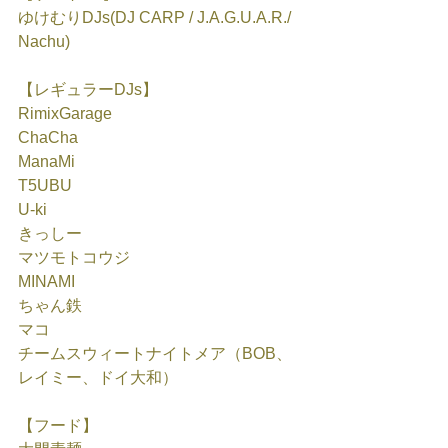
ゆけむりDJs(DJ CARP / J.A.G.U.A.R./ 
Nachu)
【レギュラーDJs】
RimixGarage
ChaCha
ManaMi
T5UBU
U-ki
きっしー
マツモトコウジ
MINAMI
ちゃん鉄
マコ
チームスウィートナイトメア（BOB、
レイミー、ドイ大和）
【フード】