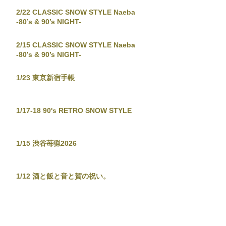
2/22 CLASSIC SNOW STYLE Naeba
-80’s & 90’s NIGHT-
2/15 CLASSIC SNOW STYLE Naeba
-80’s & 90’s NIGHT-
1/23 東京新宿手帳
1/17-18 90's RETRO SNOW STYLE
1/15 渋谷苺猟2026
1/12 酒と飯と音と賀の祝い。
12/29-30 JAPANESE POPS NIGHT