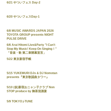
6/21 やついフェス Day-2
6/20 やついフェスDay-1
6/8 MUSIC AWARDS JAPAN 2026
TOYOTA GROUP presents NIGHT
PULSE DRIVE
6/6 Arai Hitomi Live&Party "I Can't
Stop My Music! Keep On Singing！"
「音楽・歌 第二章開幕宣言」
5/22 東京新宿手帳
5/15 YUKEMURI DJs & DJ Nomotan
presents『東京歌謡曲タワー』
5/10 (仮)新宿おニャン子クラブ Non
STOP produce by 御茶混酒宴
5/9 TOKYO j-TUNE