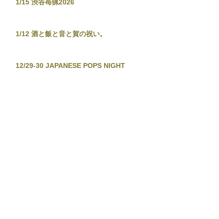
1/15 渋谷苺猟2026
1/12 酒と飯と音と賀の祝い。
12/29-30 JAPANESE POPS NIGHT
12/26 東京新宿手帳-渋谷忘年大集會-
12/19 TOKYO TOWER CITY POP
CONNECTION - J-POP before
Christmas No.2 -
12/13-14 音泉温楽2025・冬
11/28 東京新宿手帳