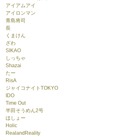
アイアムアイ
アイロンマン
青島将司
長
くまけん
ざわ
SIKAO
しっちゃ
Shazai
たー
RisA
ジャイコナイトTOKYO
IDO
Time Out
半田そうめん2号
ほしょー
Holic
RealandReality