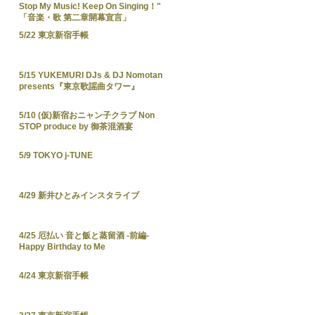
Stop My Music! Keep On Singing！"
「音楽・歌 第二章開幕宣言」
5/22 東京新宿手帳
5/15 YUKEMURI DJs & DJ Nomotan
presents『東京歌謡曲タワー』
5/10 (仮)新宿おニャン子クラブ Non
STOP produce by 御茶混酒宴
5/9 TOKYO j-TUNE
4/29 新井ひとみインスタライブ
4/25 厄払い 音と飯と蒸留酒 -前編-
Happy Birthday to Me
4/24 東京新宿手帳