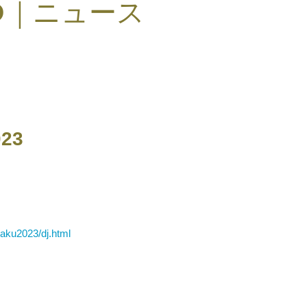
S
｜ニュース
23
raku2023/dj.html