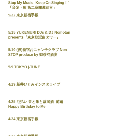
Stop My Music! Keep On Singing！"
「音楽・歌 第二章開幕宣言」
5/22 東京新宿手帳
5/15 YUKEMURI DJs & DJ Nomotan
presents『東京歌謡曲タワー』
5/10 (仮)新宿おニャン子クラブ Non
STOP produce by 御茶混酒宴
5/9 TOKYO j-TUNE
4/29 新井ひとみインスタライブ
4/25 厄払い 音と飯と蒸留酒 -前編-
Happy Birthday to Me
4/24 東京新宿手帳